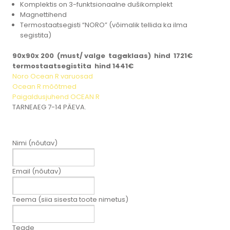
Komplektis on 3-funktsionaalne dušikomplekt
Magnettihend
Termostaatsegisti “NORO” (võimalik tellida ka ilma
segistita)
90x90x 200 (must/ valge tag
a
klaas) hind 1721€
termostaatsegistita hind 1441€
Noro Ocean R varuosad
Ocean R mõõtmed
Paigaldusjuhend OCEAN R
TARNEAEG 7-14 PÄEVA.
Nimi (nõutav)
Email (nõutav)
Teema (siia sisesta toote nimetus)
Teade