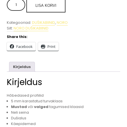
NORO
LISA KORVI
KAARJAS
UKSEGA
DUŠIKABIIN
Kategooriad:
DUŠIKABIINID
,
NORO
"OCEAN
Silt:
NORO DUŠIKABIINID
R"
90x90x200,
Share this:
(TERMOSTAATSEGISTIGA),
kogus
Facebook
Print
Kirjeldus
Kirjeldus
Hõbedased profiilid
5 mm karastatud turvaklaas
Mustad
või
valged
tagumised klaasid
Neli seina
Dušialus
Käepidemed