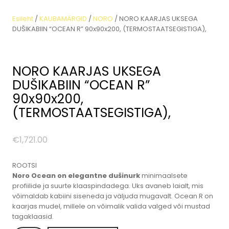
Esileht
/
KAUBAMÄRGID
/
NORO
/ NORO KAARJAS UKSEGA
DUŠIKABIIN “OCEAN R” 90x90x200, (TERMOSTAATSEGISTIGA),
NORO KAARJAS UKSEGA
DUŠIKABIIN “OCEAN R”
90x90x200,
(TERMOSTAATSEGISTIGA),
€
1,721.00
ROOTSI
Noro Ocean on elegantne dušinurk
minimaalsete
profiilide ja suurte klaaspindadega. Uks avaneb laialt, mis
võimaldab kabiini siseneda ja väljuda mugavalt. Ocean R on
kaarjas mudel, millele on võimalik valida valged või mustad
tagaklaasid.