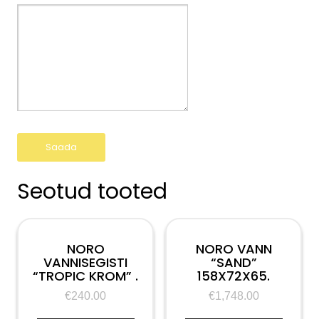
Seotud tooted
NORO
NORO VANN
VANNISEGISTI
“SAND”
“TROPIC KROM” .
158X72X65.
€
240.00
€
1,748.00