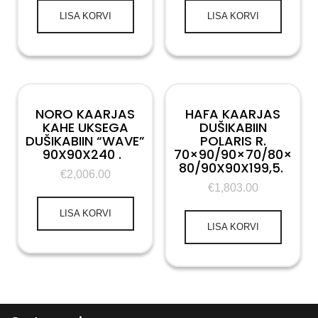
LISA KORVI
LISA KORVI
NORO KAARJAS
HAFA KAARJAS
KAHE UKSEGA
DUŠIKABIIN
DUŠIKABIIN “WAVE”
POLARIS R.
90X90X240 .
70×90/90×70/80×
80/90X90X199,5.
€
2,006.00
€
1,803.00
LISA KORVI
LISA KORVI