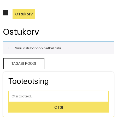
Ostukorv
Ostukorv
Sinu ostukorv on hetkel tühi.
TAGASI POODI
Tooteotsing
Otsi:
OTSI