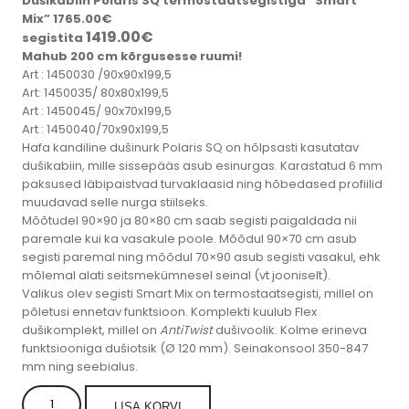
Dušikabiin Polaris SQ termostaatsegistiga “Smart
Mix” 1765.00€
1419.00
€
segistita
Mahub 200 cm kõrgusesse ruumi!
Art : 1450030 /90x90x199,5
Art: 1450035/ 80x80x199,5
Art : 1450045/ 90x70x199,5
Art : 1450040/70x90x199,5
Hafa kandiline dušinurk Polaris SQ on hõlpsasti kasutatav
dušikabiin, mille sissepääs asub esinurgas. Karastatud
6 mm
paksused läbipaistvad turvaklaasid ning hõbedased profiilid
muudavad selle nurga stiilseks.
Mõõtudel 90×90 ja 80×80 cm saab segisti paigaldada nii
paremale kui ka vasakule poole.
Mõõdul 90×70 cm asub
segisti paremal ning mõõdul 70×90 asub segisti vasakul, ehk
mõlemal alati seitsmekümnesel seinal (vt jooniselt).
Valikus olev segisti Smart Mix on termostaatsegisti, millel on
põletusi ennetav funktsioon. Komplekti kuulub Flex
dušikomplekt, millel on
AntiTwist
dušivoolik. Kolme erineva
funktsiooniga dušiotsik (Ø 120 mm). Seinakonsool 350-847
mm ning seebialus.
HAFA
LISA KORVI