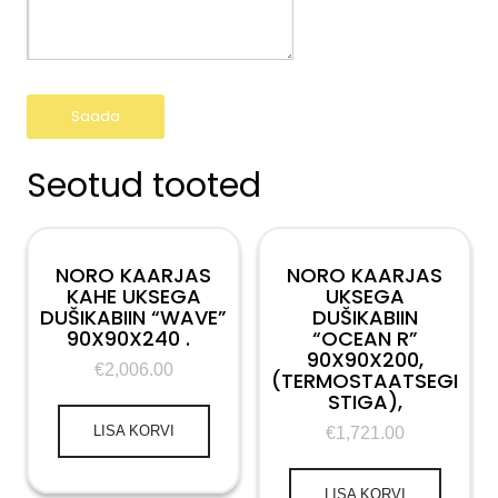
Seotud tooted
NORO KAARJAS
NORO KAARJAS
KAHE UKSEGA
UKSEGA
DUŠIKABIIN “WAVE”
DUŠIKABIIN
90X90X240 .
“OCEAN R”
90X90X200,
€
2,006.00
(TERMOSTAATSEGI
STIGA),
LISA KORVI
€
1,721.00
LISA KORVI