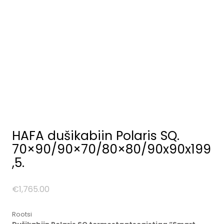
HAFA dušikabiin Polaris SQ.
70×90/90×70/80×80/90x90x199
,5.
€
1,765.00
Rootsi