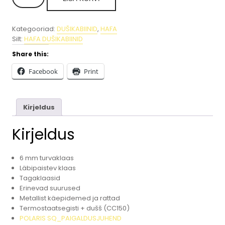
dušikabiin
Polaris
SQ.
Kategooriad:
DUŠIKABIINID
,
HAFA
70x90/90x70/80x80/90x90x199,5.
Silt:
HAFA DUŠIKABIINID
kogus
Share this:
Facebook
Print
Kirjeldus
Kirjeldus
6 mm turvaklaas
Läbipaistev klaas
Tagaklaasid
Erinevad suurused
Metallist käepidemed ja rattad
Termostaatsegisti + dušš (CC150)
P
OLARIS SQ_PAIGALDUSJUHEND