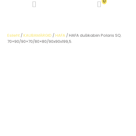
0
Esileht
/
KAUBAMÄRGID
/
HAFA
/ HAFA dušikabiin Polaris SQ.
70×90/90×70/80×80/90x90x199,5.