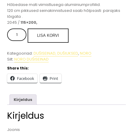
Hõbedase mati viimistlusega alumiiniumprofiilid.
120 cm pikkused seinakinnistused saab hõlpsasti parajaks
lõigata .
2045 /
115×200,
DUŠISEIN
LISA KORVI
“FROST
DV
115”,HÕBEDANE+MATT
Kategooriad:
DUŠISEINAD, DUŠIUKSED
,
NORO
KLAAS
Silt:
NORO DUŠISEINAD
.
kogus
Share this:
Facebook
Print
Kirjeldus
Kirjeldus
Joonis