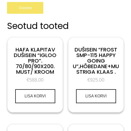
Seotud tooted
HAFA KLAPITAV
DUŠISEIN “FROST
DUŠISEIN “IGLOO
SMP-115 HAPPY
PRO”.
GOING
70/80/90X200.
U”,HÕBEDANE+MU
MUST/ KROOM
STRIGA KLAAS .
€
588.00
€
925.00
LISA KORVI
LISA KORVI