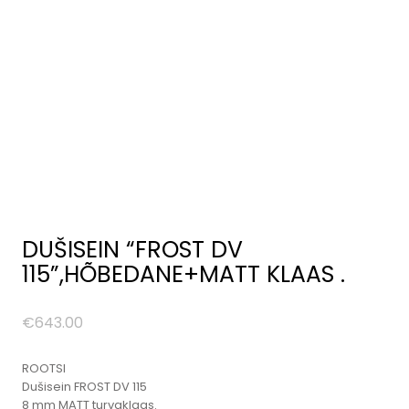
DUŠISEIN “FROST DV
115”,HÕBEDANE+MATT KLAAS .
€
643.00
ROOTSI
Dušisein FROST DV 115
8 mm MATT turvaklaas.