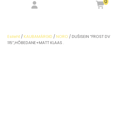
0
Esileht
/
KAUBAMÄRGID
/
NORO
/ DUŠISEIN “FROST DV
115”,HÕBEDANE+MATT KLAAS .