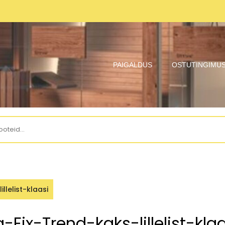
PAIGALDUS
OSTUTINGIMU
lelist-klaasi
Fix-Trend-kaks-lillelist-klaa