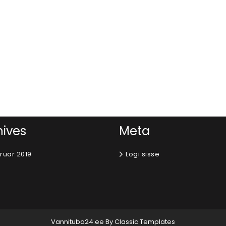
hives
Meta
ruar 2019
Logi sisse
Vannituba24.ee
By Classic Templates