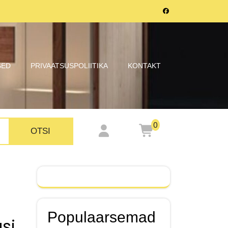
SED
PRIVAATSUSPOLIITIKA
KONTAKT
0
OTSI
Populaarsemad
si