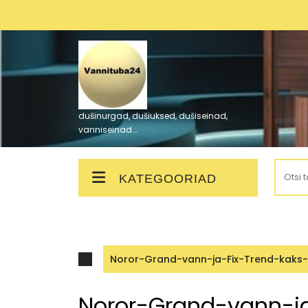
Skip
to
content
dušinurgad, dušiuksed, dušiseinad,
vanniseinad….
Otsi:
KATEGOORIAD
Noror-Grand-vann-ja-Fix-Trend-kaks-lil
Noror-Grand-vann-ja-