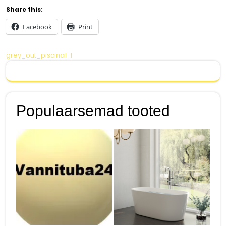
Share this:
Facebook
Print
Navigeerimine
grey_out_piscina1-1
Populaarsemad tooted