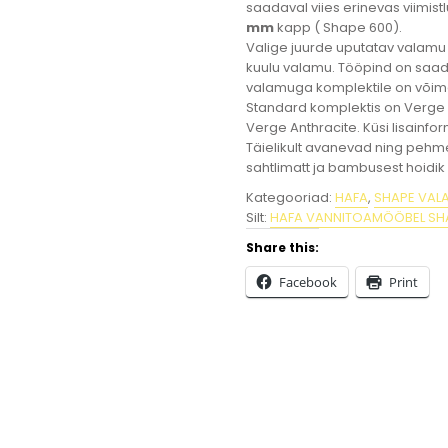
saadaval viies erinevas viimis
mm
kapp ( Shape 600).
Valige juurde uputatav valamu 
kuulu valamu. Tööpind on saadav
valamuga komplektile on võimal
Standard komplektis on Verge 
Verge Anthracite. Küsi lisainfor
Täielikult avanevad ning pehme
sahtlimatt ja bambusest hoidi
Kategooriad:
HAFA
,
SHAPE VAL
Silt:
HAFA VANNITOAMÖÖBEL SH
Share this:
Facebook
Print