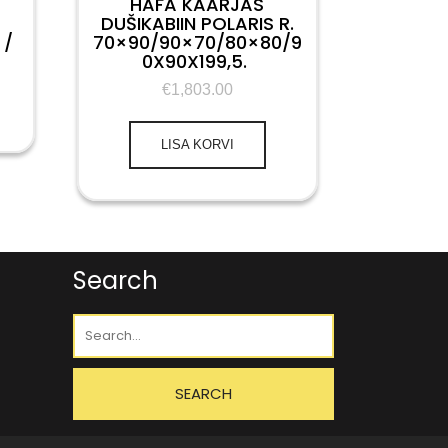
P
HAFA KAARJAS
DUŠIKABIIN POLARIS R.
 /
70×90/90×70/80×80/9
0X90X199,5.
€
1,803.00
LISA KORVI
Search