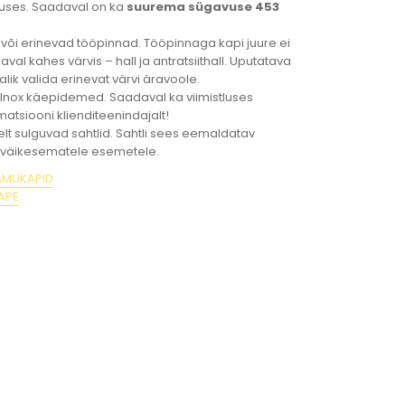
tluses. Saadaval on ka
suurema sügavuse 453
või erinevad tööpinnad. Tööpinnaga kapi juure ei
al kahes värvis – hall ja antratsiithall. Uputatava
ik valida erinevat värvi äravoole.
Inox käepidemed. Saadaval ka viimistluses
matsiooni klienditeenindajalt!
lt sulguvad sahtlid. Sahtli sees eemaldatav
k väikesematele esemetele.
AMUKAPID
APE