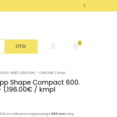
SED
PRIVAATSUSPOLIITIKA
KONTAKT
0
OTSI
00. HIND 1,054.00€ – 1,196.00€ / kmpl
pp Shape Compact 600.
 1,196.00€ / kmpl
00 on väiksema sügavusega
383 mm
ning