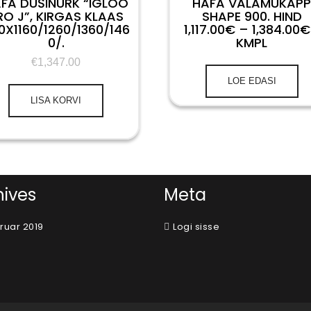
FA DUŠINURK “IGLOO
HAFA VALAMUKAP
RO J”, KIRGAS KLAAS
SHAPE 900. HIND
0X1160/1260/1360/146
1,117.00€ – 1,384.00€
0/.
KMPL
€
1,347.00
LOE EDASI
LISA KORVI
hives
Meta
ruar 2019
Logi sisse