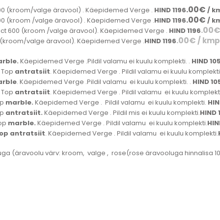
.00
€
 (kroom/valge äravool) . Käepidemed Verge .
HIND 1196
/ k
.00
€
 (kroom /valge äravool) . Käepidemed Verge .
HIND 1196
/ k
.00
 600 (kroom /valge äravool). Käepidemed Verge .
HIND 1196
.00
€
/ kmp
kroom/valge äravool). Käepidemed Verge .
HIND 1196
rble.
Käepidemed Verge .Pildil valamu ei kuulu komplekti. .
HIND 10
 Top
antratsiit
. Käepidemed Verge . Pildil valamu ei kuulu komplekti
rble
. Käepidemed Verge .Pildil valamu ei kuulu komplekti. .
HIND 10
 Top
antratsiit
. Käepidemed Verge . Pildil valamu ei kuulu komplekti
op
marble.
Käepidemed Verge . Pildil valamu ei kuulu komplekti.
HIN
op
antratsiit.
Käepidemed Verge . Pildil mis ei kuulu komplekti.
HIND 
Top
marble.
Käepidemed Verge . Pildil valamu ei kuulu komplekti.
HIN
op antratsiit
. Käepidemed Verge . Pildil valamu ei kuulu komplekti.
uga (äravoolu värv: kroom, valge , rose(rose äravooluga hinnalisa 1