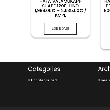
HAFA VALAMUKAPP
HA
SHAPE 1200. HIND
P
1,998.00€ – 2,635.00€ /
80
KMPL
LOE EDASI
Categories
Arc
Uncategorized
veeb