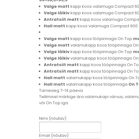
Valge matt
kapp koos valamuga Compact 600
Valge läikiv
kapp koos valamuga Compact 600
Antratsiit matt
kapp koos valamuga Compact
Hall matt
kapp koos valamuga Compact 600 (
Valge matt
kapp koos tööpinnaga On Top
ma
Valge matt
valamukapp koos tööpinnaga On
Valge läikiv
kapp koos tööpinnaga On Top
ma
Valge läikiv
valamukapp koos tööpinnaga On
Antratsiit matt
kapp koos tööpinnaga On T
Antratsiit matt
kapp koos tööpinnaga On T
Hall matt
valamukapp koos tööpinnaga On 
Hall matt
valamukapp koos tööpinnaga
On T
Tarneaeg 7-14 päeva.
Tellimisel märkige ära valamukapi värvus, valam
või On Top iga.
Nimi (nõutav)
Email (nõutav)