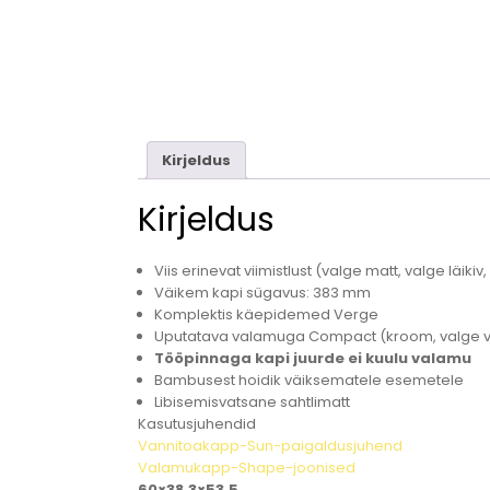
Kirjeldus
Kirjeldus
Viis erinevat viimistlust (valge matt, valge läikiv,
Väikem kapi sügavus: 383 mm
Komplektis käepidemed Verge
Uputatava valamuga Compact (kroom, valge või
Tööpinnaga kapi juurde ei kuulu valamu
Bambusest hoidik väiksematele esemetele
Libisemisvatsane sahtlimatt
Kasutusjuhendid
Vannitoakapp-Sun-paigaldusjuhend
Valamukapp-Shape-joonised
60×38,3×53,5