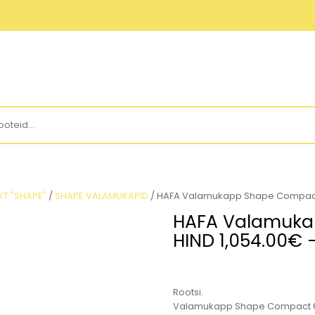
PAIGALDUS
OSTUTINGIMU
T "SHAPE"
/
SHAPE VALAMUKAPID
/ HAFA Valamukapp Shape Compact 6
HAFA Valamuka
HIND 1,054.00€ –
Rootsi.
Valamukapp Shape Compact 6