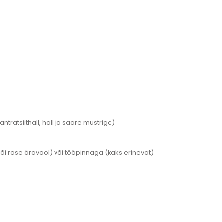
 antratsiithall, hall ja saare mustriga)
 rose äravool) või tööpinnaga (kaks erinevat)