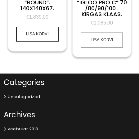
“ROUND”.
“IGLOO PRO C” 70
140X140X67.
/80/90/100 .
KIRGAS KLAAS.
€
1,839.00
€
1,065.00
LISA KORVI
LISA KORVI
Categories
Uncategorized
Archives
veebruar 2019