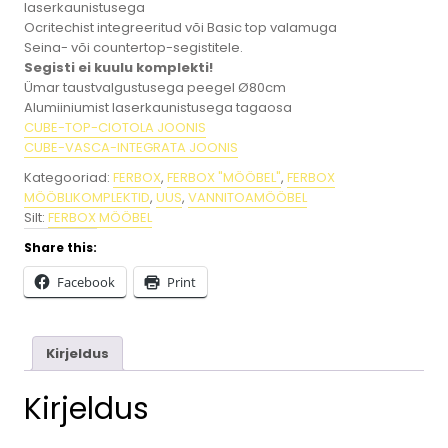
laserkaunistusega
Ocritechist integreeritud või Basic top valamuga
Seina- või countertop-segistitele.
Segisti ei kuulu komplekti!
Ümar taustvalgustusega peegel Ø80cm
Alumiiniumist laserkaunistusega tagaosa
CUBE-TOP-CIOTOLA JOONIS
CUBE-VASCA-INTEGRATA JOONIS
Kategooriad:
FERBOX
,
FERBOX "MÖÖBEL"
,
FERBOX
MÖÖBLIKOMPLEKTID
,
UUS
,
VANNITOAMÖÖBEL
Silt:
FERBOX MÖÖBEL
Share this:
Facebook
Print
Kirjeldus
Kirjeldus