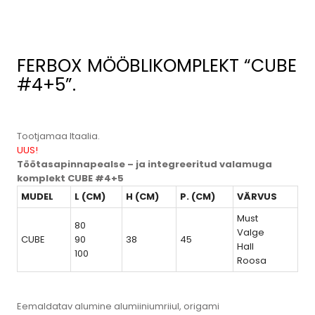
FERBOX MÖÖBLIKOMPLEKT “CUBE
#4+5”.
Tootjamaa Itaalia.
UUS!
Töötasapinnapealse – ja integreeritud valamuga
komplekt CUBE #4+5
MUDEL
L (CM)
H (CM)
P. (CM)
VÄRVUS
Must
80
Valge
CUBE
90
38
45
Hall
100
Roosa
Eemaldatav alumine alumiiniumriiul, origami