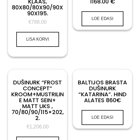
KLAAS,
1168.00 €
80X80/80X90/90X
90X195.
LOE EDASI
€
788.00
LISA KORVI
DUŠINURK “FROST
BALTIJOS BRASTA
CONCEPT”
DUŠINURK
KROOM+MUSTRILIN
“KATARINA”. HIND
E MATT SEIN+
ALATES 860€
MATT UKS ,
70/80/90/115×202,
2.
LOE EDASI
€
1,206.00