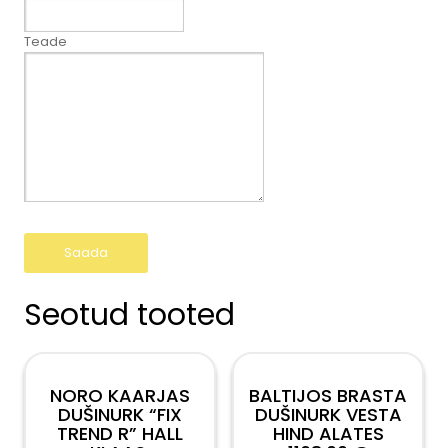
Teade
Seotud tooted
NORO KAARJAS
BALTIJOS BRASTA
DUŠINURK “FIX
DUŠINURK VESTA
TREND R” HALL
HIND ALATES