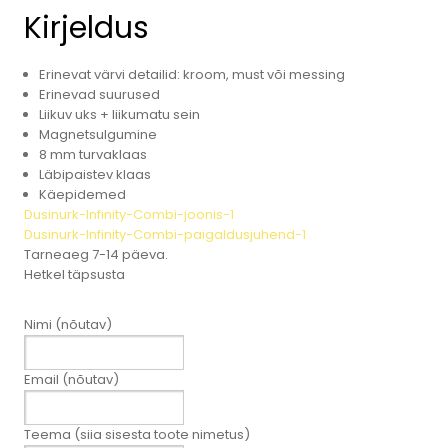
Kirjeldus
Erinevat värvi detailid: kroom, must või messing
Erinevad suurused
Liikuv uks + liikumatu sein
Magnetsulgumine
8 mm turvaklaas
Läbipaistev klaas
Käepidemed
Dusinurk-Infinity-Combi-joonis-1
Dusinurk-Infinity-Combi-paigaldusjuhend-1
Tarneaeg 7-14 päeva.
Hetkel täpsusta
Nimi (nõutav)
Email (nõutav)
Teema (siia sisesta toote nimetus)