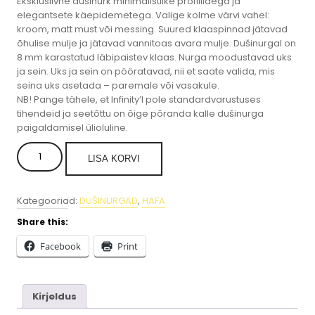
Eksklusiivne dušinurk minimalistlike profiilidega ja
elegantsete käepidemetega. Valige kolme värvi vahel:
kroom, matt must või messing. Suured klaaspinnad jätavad
õhulise mulje ja jätavad vannitoas avara mulje.
Dušinurgal on
8 mm karastatud läbipaistev klaas. Nurga moodustavad uks
ja sein. Uks ja sein on pööratavad, nii et saate valida, mis
seina uks asetada – paremale või vasakule.
NB! Pange tähele, et Infinity’l pole standardvarustuses
tihendeid ja seetõttu on õige põranda kalle dušinurga
paigaldamisel ülioluline.
Dušinurk
LISA KORVI
HAFA
Infinity
Combi
Kategooriad:
DUŠINURGAD
,
HAFA
Brass
80x80/80x90/90x90x200.
Share this:
kogus
Facebook
Print
Kirjeldus