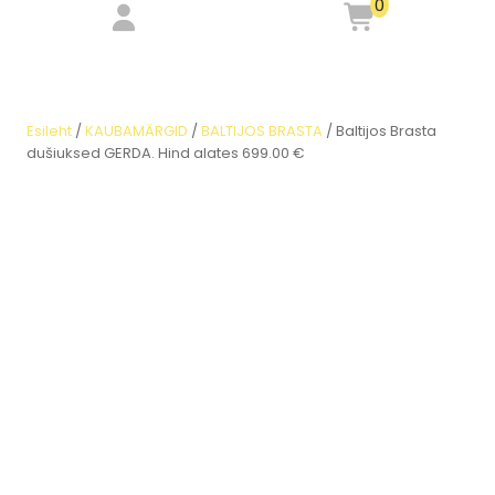
0
Esileht
/
KAUBAMÄRGID
/
BALTIJOS BRASTA
/ Baltijos Brasta
dušiuksed GERDA. Hind alates 699.00 €