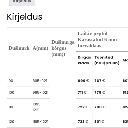
Kirjeldus
Kirjeldus
Läikiv prpfiil
Karastatud 6 mm
Dušinurga
turvaklaas
Dušinurk
A(mm)
kõrgus
(mm))
Kirgas
Toonitud
Ma
klaas
(hall/pruun)
90
895-921
699
€
767
€
80
100
995-1021
711
€
779
€
81
1095-
110
722
€
790
€
8
1221
120
1195-1221
733
€
801
€
83