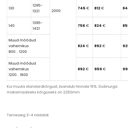
1295-
130
745
€
812
€
8
2000
1321
1395-
140
756
€
824
€
85
1421
Muud mõõdud
vahemikus
824
€
892
€
9
800… 1200
Muud mõõdud
vahemikus
892
€
959
€
9
1200… 1600
Kui muuta standardkõrgust, lisandub hinnale 15%. Dušinurga
maksimaalseks kõrguseks on 2250mm.
Tarneaeg 3-4 nädalat.