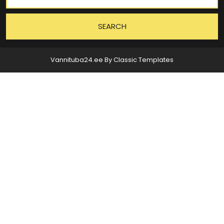
Vannituba24.ee
By Classic Templates