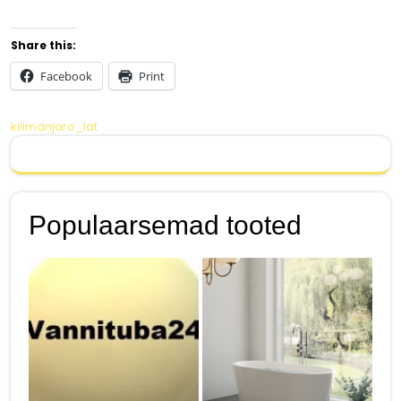
Share this:
Facebook
Print
Navigeerimine
kilimanjaro_lat
Populaarsemad tooted